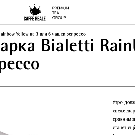
Rainbow Yellow на 3 или 6 чашек эспрессо
рка Bialetti Rain
рессо
Утро долж
свежесвар
сравнимог
станет ещ