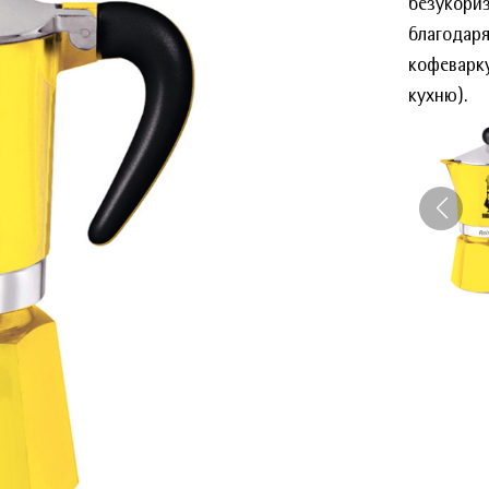
безукориз
благодаря
кофеварку
кухню).