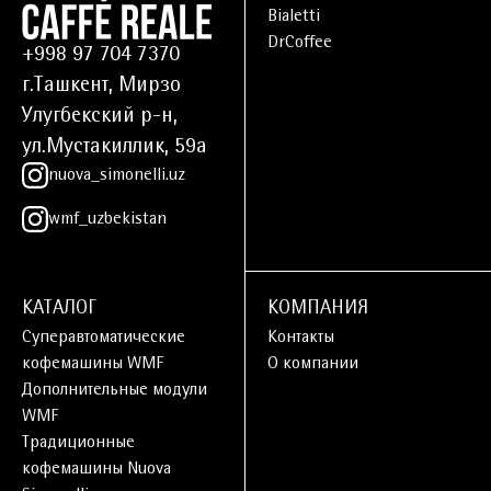
Bialetti
DrCoffee
+998 97 704 7370
г.Ташкент, Мирзо
Улугбекский р-н,
ул.Мустакиллик, 59а
nuova_simonelli.uz
wmf_uzbekistan
КАТАЛОГ
КОМПАНИЯ
Суперавтоматические
Контакты
кофемашины WMF
О компании
Дополнительные модули
WMF
Традиционные
кофемашины Nuova