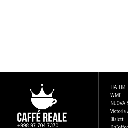
НАШИ 
WMF
NUOVA 
Victoria
Bialetti
+998 97 704 7370
DrCoffe