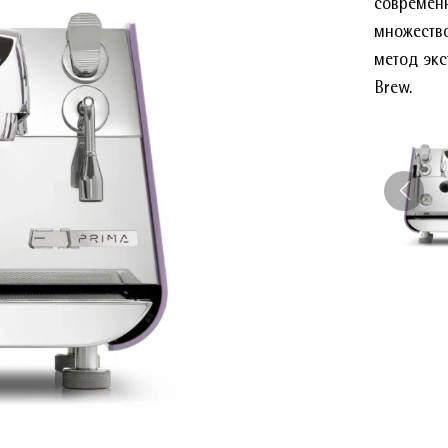
современн
множество
метод экс
Brew.