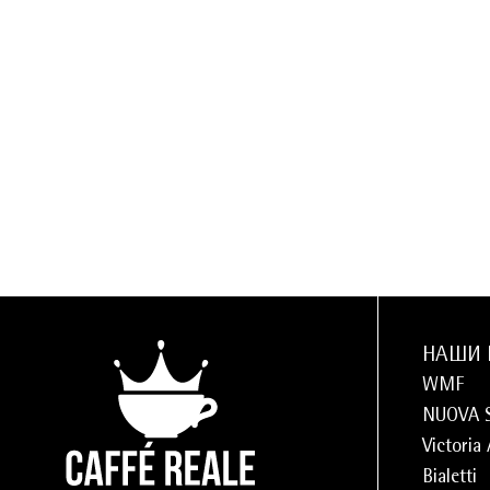
НАШИ 
WMF
NUOVA 
Victoria
Bialetti