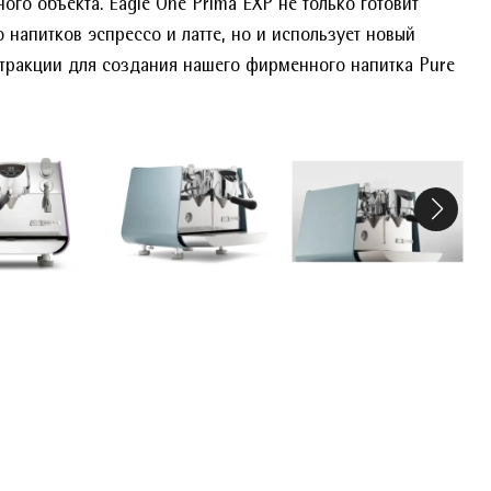
ого объекта. Eagle One Prima EXP не только готовит
 напитков эспрессо и латте, но и использует новый
тракции для создания нашего фирменного напитка Pure