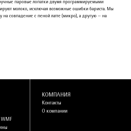
и ручные паровые лопатки двумя программируемыми
рируют молоко, исключая возможные ошибки бариста. Мы
на совпадение с пеной латте (микро), а другую — на
КОМПАНИЯ
Контакты
О компании
и WMF
ины