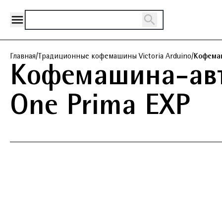
Главная
/
Традиционные кофемашины Victoria Arduino
/
Кофемаш
Кофемашина-авт
One Prima EXP