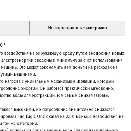
Информационные материалы
XP
его воздействия на окружающую среду путем внедрения новых
я электроэнергии сведены к минимуму за счет использования
машины. Это может сэкономить вам деньги на расходах на
ругими машинами.
го нагрева с уникальным механизмом изоляции, который
отребление энергии. Он работает практически мгновенно,
ество воды для экстракции, тем самым снижая затраты,
таются высокими, но потребление значительно снижается.
ировала, что Eagle One оказал на 23% меньше воздействия на
той же категории.
уры) использует сбрасываемую воду для предварительного