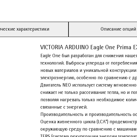
ческие характеристики
Описание опций
VICTORIA ARDUINO Eagle One Prima E
Eagle One был разработан для снижения наш
технологий. Выбросы углерода от потреблени
новых материалов и уникальной конструкции 
электроэнергию, особенно по сравнению с д
Двигатель NEO использует систему мгновенно
снижает не только рассеивание тепла, но и п
позволяя нагревать только необходимое колич
связанные с энергией.
Производительность и производительность ос
Оценка жизненного цикла (LCA*) продемонстр
окружающую среду по сравнению с машинами 
TERS (система рекуперации энергии температ