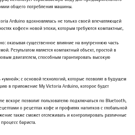
номии общего потребления машины.
oria Arduino вдохновлялась не только своей впечатляющей
ностях кофеен новой эпохи, которым требуются компактные,
но: оказывая существенное влияние на внутреннюю часть
ой. Результатом является компактный объект, простой в
новым двигателем, способным гарантировать высокую
ь «умной»; с основой технологий, которые позволят в будущем
ию в приложение My Victoria Arduino, которое будет
e вскоре позволит пользователю подключаться по Bluetooth,
ецептами о рецептах кофе и профилях напитков с глобальной
жение также сможет отслеживать и контролировать различные
процесс бариста.