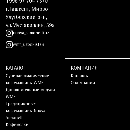
+998 97 704 7370
г.Ташкент, Мирзо
Улугбекский р-н,
ул.Мустакиллик, 59а
nuova_simonelli.uz
wmf_uzbekistan
КАТАЛОГ
КОМПАНИЯ
Суперавтоматические
Контакты
кофемашины WMF
О компании
Дополнительные модули
WMF
Традиционные
кофемашины Nuova
Simonelli
Кофемолки