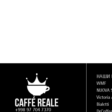
НАШИ 
WMF
NUOVA 
Victoria
Bialetti
+998 97 704 7370
DrCoffe