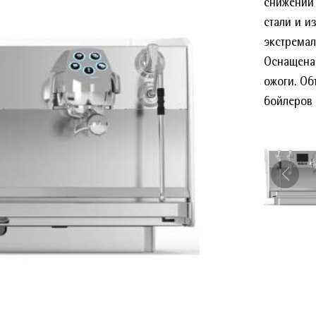
снижении
стали и и
экстремал
Оснащена
ожоги. Об
бойлеров 