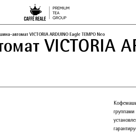
ина-автомат VICTORIA ARDUINO Eagle TEMPO Neo
омат VICTORIA A
Кофемаши
группами
установле
гарантир