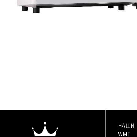
НАШИ 
WMF