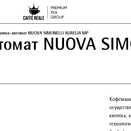
ина-автомат NUOVA SIMONELLI AURELIA MP
омат NUOVA SIM
Кофемаши
осуществл
кипятка, 
технолог