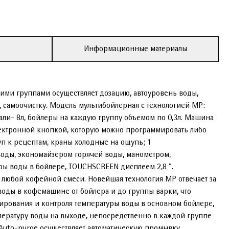
Информационные материалы
ими группами осуществляет дозацию, автоуровень воды,
у, самоочистку. Модель мультибойлерная с технологией MP:
ли- 8л, бойлеры на каждую группу объемом по 0,3л. Машина
лектронной кнопкой, которую можно программировать либо
уп к рецептам, краны холодные на ощупь; 1
оды, экономайзером горячей воды, манометром,
ры воды в бойлере, TOUCHSCREEN дисплеем 2,8 ".
 любой кофейной смеси. Новейшая технология MP отвечает за
воды в кофемашине от бойлера и до группы варки, что
ммирования и контроля температуры воды в основном бойлере,
пературу воды на выходе, непосредственно в каждой группе
 Auto-purge осуществляет автоматическую промывку