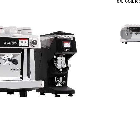
8л, бойле