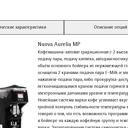
ческие характеристики
Описание опций
Nuova Aurelia MP
Кофемашина-автомат традиционная с 2 высок
подачу пара, подачу кипятка, автодиагностик
объём основного бойлера из нержавеющей ста
оснащена 2 кранами подачи пара E-Milk и э
нажатием-подача пара, либо прокурутка-дост
легкоочищающимся краном подачи горячей в
электронными датчиками уровня и температу
Новейшая система варки кофе усиливает вкус
тройной контроль стабильности температуры 
говорит о том, что есть возможность програ
в бойлере на каждую кофейную группу и тем
варки. Запатентованная система самоочистки